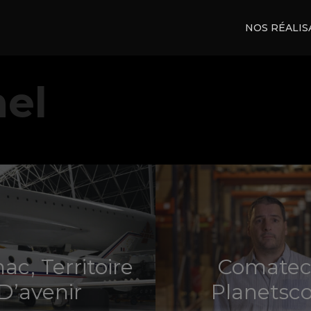
NOS RÉALIS
nel
ac, Territoire
Comatec
D’avenir
Planetsc