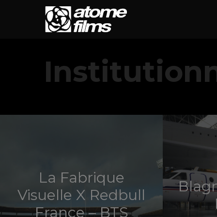
Institution
La Fabrique
Blagn
Visuelle X Redbull
France – BTS